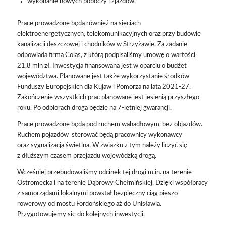
wykonanie nowych poboczy i zjazdów.
Prace prowadzone będą również na sieciach
elektroenergetycznych, telekomunikacyjnych oraz przy budowie
kanalizacji deszczowej i chodników w Strzyżawie. Za zadanie
odpowiada firma Colas, z którą podpisaliśmy umowę o wartości
21,8 mln zł. Inwestycja finansowana jest w oparciu o budżet
województwa. Planowane jest także wykorzystanie środków
Funduszy Europejskich dla Kujaw i Pomorza na lata 2021-27.
Zakończenie wszystkich prac planowane jest jesienią przyszłego
roku. Po odbiorach droga będzie na 7-letniej gwarancji.
Prace prowadzone będą pod ruchem wahadłowym, bez objazdów.
Ruchem pojazdów sterować będą pracownicy wykonawcy
oraz sygnalizacja świetlna. W związku z tym należy liczyć się
z dłuższym czasem przejazdu wojewódzką drogą.
Wcześniej przebudowaliśmy odcinek tej drogi m.in. na terenie
Ostromecka i na terenie Dąbrowy Chełmińskiej. Dzięki współpracy
z samorządami lokalnymi powstał bezpieczny ciąg pieszo-
rowerowy od mostu Fordońskiego aż do Unisławia.
Przygotowujemy się do kolejnych inwestycji.