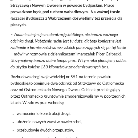
Strzyżawą i Nowym Dworem w powiecie bydgoskim. Prace
prowadzone będą pod ruchem wahadłowym. Na ważnej trasie
łączącej Bydgoszcz z Wąbrzeźnem doświetlimy też przejścia dla
pieszych.
– Zadanie obejmuje modernizację krótkiego, ale bardzo ważnego
odcinka drogi. Natężenie ruchu jest tu duże, dlatego konieczne jest
zadbanie o bezpieczeństwo wszystkich poruszających się po tej trasie
– mówił w rozmowie z dziennikarzami marszałek Piotr Całbecki. –
Utrzymujemy bardzo dobre tempo prac. W tym roku planujemy oddać
do użytku kolejne 130 kilometrów zmodernizowanych tras.
Rozbudowa drogi wojewódzkiej nr 551 na terenie powiatu
bydgoskiego obejmuje dwa odcinki: od Strzyżawy do Ostromecka
oraz od Ostromecka do Nowego Dworu. Odcinek przebiegający
przez Ostromecko gruntownie zmodernizowaliśmy w poprzednich
latach. W zakres prac wchodzą:
wzmocnienie konstrukcji drogi,
ułożenie nowych warstw nawierzchni,
przebudowie dwóch przepustów,