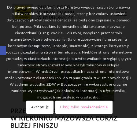
Do prawidłowego działania oraz Państwa wygody nasza strona używa
plików cookies. Korzystanie z naszej strony bez zmiany ustawień
dotyczących plików cookies oznacza, że będą one zapisane w pamięci
komputera. Pliki cookies to niewielkie pliki tekstowe, nazywane
ciasteczkami (z ang. cookie – ciastko), wysyłane przez serwis
internetowy, który odwiedzamy. Są one zapisywane na urządzeniu
Otwórz pasek narzędzi
końcowym (komputerze, laptopie, smartfonie), z którego korzystamy
podczas przeglądania stron internetowych. Niektóre strony internetowe
gromadzą w ciasteczkach informacje o użytkownikach przeglądających
zawartość strony (przykładowo koszyk zakupów w sklepie
internetowym). W niektórych przypadkach nasza strona internetowa
może korzystać z ciasteczek (np. do zapamiętania tzw. zmiennych sesji).
W żadnym wypadku ZDW w Bydgoszczy nie wykorzystuje oraz nie
zamierza wykorzystywać jakichkolwiek informacji o użytkowniku
mogących się znaleźć w ciasteczku.
Akceptuję
Ukryj tylko powiadomienia
PRZEBUDOWA DROGI Z RYPINA
W KIERUNKU MAZOWSZA CORAZ
BLIŻEJ FINISZU