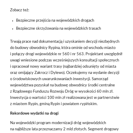
Zobacz też:
Bezpieczne przejścia na wojewódzkich drogach
Bezpieczne skrzyżowania na wojewódzkich trasach
Trwają prace nad dokumentacją i uzyskaniem decyzji niezbędnych
do budowy obwodnicy Rypina, która ominie od wschodu miasto
i połączy drogi wojewódzkie nr 560 i nr 563. Projektant uwzględnił
uwagi wniesione podczas wcześniejszych konsultacji społecznych
i opracował nowy wariant trasy (najbardziej odsunięty od miasta
oraz omijający Zakrocz i Dylewo). Oczekujemy na wydanie decyzji
o środowiskowych uwarunkowaniach inwestycji. Samorząd
województwa pozyskał na budowę obwodnicy środki centralne
z Rządowego Funduszu Rozwoju Dróg w wysokości 60 mln zł.
Inwestycja o wartości 100 mln zł realizowana jest w partnerstwie
z miastem Rypin, gminą Rypin i powiatem rypińskim.
Rekordowe wydatki na drogi
Na wojewódzki program modernizacji dróg wojewódzkich
na najbliższe lata przeznaczamy 2 mld złotych. Segment drogowy