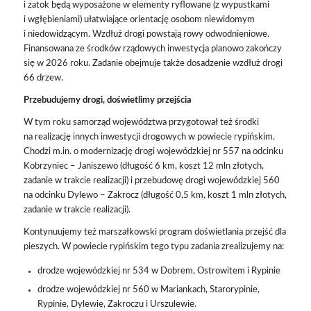
i zatok będą wyposażone w elementy ryflowane (z wypustkami
i wgłębieniami) ułatwiające orientację osobom niewidomym
i niedowidzącym. Wzdłuż drogi powstają rowy odwodnieniowe.
Finansowana ze środków rządowych inwestycja planowo zakończy
się w 2026 roku. Zadanie obejmuje także dosadzenie wzdłuż drogi
66 drzew.
Przebudujemy drogi, doświetlimy przejścia
W tym roku samorząd województwa przygotował też środki
na realizację innych inwestycji drogowych w powiecie rypińskim.
Chodzi m.in. o modernizację drogi wojewódzkiej nr 557 na odcinku
Kobrzyniec – Janiszewo (długość 6 km, koszt 12 mln złotych,
zadanie w trakcie realizacji) i przebudowę drogi wojewódzkiej 560
na odcinku Dylewo – Zakrocz (długość 0,5 km, koszt 1 mln złotych,
zadanie w trakcie realizacji).
Kontynuujemy też marszałkowski program doświetlania przejść dla
pieszych. W powiecie rypińskim tego typu zadania zrealizujemy na:
drodze wojewódzkiej nr 534 w Dobrem, Ostrowitem i Rypinie
drodze wojewódzkiej nr 560 w Mariankach, Starorypinie,
Rypinie, Dylewie, Zakroczu i Urszulewie.