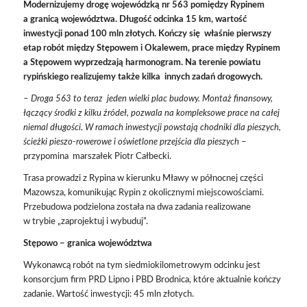
Modernizujemy drogę wojewódzką nr 563 pomiędzy Rypinem
a granicą województwa. Długość odcinka 15 km, wartość
inwestycji ponad 100 mln złotych. Kończy się właśnie pierwszy
etap robót między Stępowem i Okalewem, prace między Rypinem
a Stępowem wyprzedzają harmonogram. Na terenie powiatu
rypińskiego realizujemy także kilka innych zadań drogowych.
– Droga 563 to teraz jeden wielki plac budowy. Montaż finansowy,
łączący środki z kilku źródeł, pozwala na kompleksowe prace na całej
niemal długości. W ramach inwestycji powstają chodniki dla pieszych,
ścieżki pieszo-rowerowe i oświetlone przejścia dla pieszych
–
przypomina marszałek Piotr Całbecki.
Trasa prowadzi z Rypina w kierunku Mławy w północnej części
Mazowsza, komunikując Rypin z okolicznymi miejscowościami.
Przebudowa podzielona została na dwa zadania realizowane
w trybie „zaprojektuj i wybuduj”.
Stępowo – granica województwa
Wykonawcą robót na tym siedmiokilometrowym odcinku jest
konsorcjum firm PRD Lipno i PBD Brodnica, które aktualnie kończy
zadanie. Wartość inwestycji: 45 mln złotych.