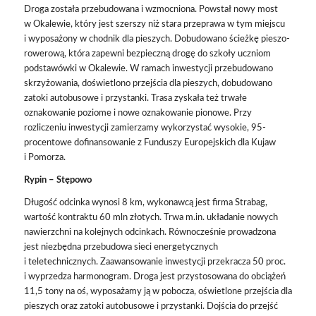
Droga została przebudowana i wzmocniona. Powstał nowy most
w Okalewie, który jest szerszy niż stara przeprawa w tym miejscu
i wyposażony w chodnik dla pieszych. Dobudowano ścieżkę pieszo-
rowerową, która zapewni bezpieczną drogę do szkoły uczniom
podstawówki w Okalewie. W ramach inwestycji przebudowano
skrzyżowania, doświetlono przejścia dla pieszych, dobudowano
zatoki autobusowe i przystanki. Trasa zyskała też trwałe
oznakowanie poziome i nowe oznakowanie pionowe. Przy
rozliczeniu inwestycji zamierzamy wykorzystać wysokie, 95-
procentowe dofinansowanie z Funduszy Europejskich dla Kujaw
i Pomorza.
Rypin – Stępowo
Długość odcinka wynosi 8 km, wykonawcą jest firma Strabag,
wartość kontraktu 60 mln złotych. Trwa m.in. układanie nowych
nawierzchni na kolejnych odcinkach. Równocześnie prowadzona
jest niezbędna przebudowa sieci energetycznych
i teletechnicznych. Zaawansowanie inwestycji przekracza 50 proc.
i wyprzedza harmonogram. Droga jest przystosowana do obciążeń
11,5 tony na oś, wyposażamy ją w pobocza, oświetlone przejścia dla
pieszych oraz zatoki autobusowe i przystanki. Dojścia do przejść