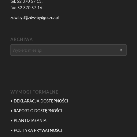
tel. 52 370 57 13,
fax. 52 370 57 16
zdw.byd@zdw-bydgoszcz.pl
ARCHIWA
WYMOGI FORMALNE
•
DEKLARACJA DOSTĘPNOŚCI
•
RAPORT O DOSTĘPNOŚCI
•
PLAN DZIAŁANIA
•
POLITYKA PRYWATNOŚCI