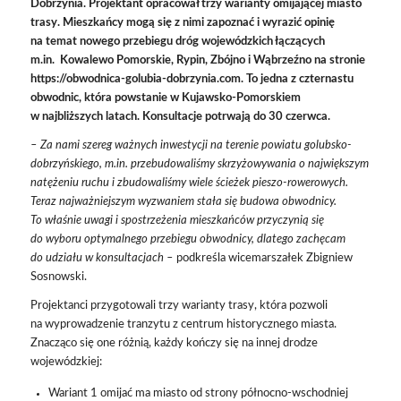
Dobrzynia. Projektant opracował trzy warianty omijającej miasto
trasy. Mieszkańcy mogą się z nimi zapoznać i wyrazić opinię
na temat nowego przebiegu dróg wojewódzkich łączących
m.in. Kowalewo Pomorskie, Rypin, Zbójno i Wąbrzeźno na stronie
https://obwodnica-golubia-dobrzynia.com
. To jedna z czternastu
obwodnic, która powstanie w Kujawsko-Pomorskiem
w najbliższych latach. Konsultacje potrwają do 30 czerwca.
– Za nami szereg ważnych inwestycji na terenie powiatu golubsko-
dobrzyńskiego, m.in. przebudowaliśmy skrzyżowywania o największym
natężeniu ruchu i zbudowaliśmy wiele ścieżek pieszo-rowerowych.
Teraz najważniejszym wyzwaniem stała się budowa obwodnicy.
To właśnie uwagi i spostrzeżenia mieszkańców przyczynią się
do wyboru optymalnego przebiegu obwodnicy, dlatego zachęcam
do udziału w konsultacjach –
podkreśla wicemarszałek Zbigniew
Sosnowski.
Projektanci przygotowali trzy warianty trasy, która pozwoli
na wyprowadzenie tranzytu z centrum historycznego miasta.
Znacząco się one różnią, każdy kończy się na innej drodze
wojewódzkiej:
Wariant 1 omijać ma miasto od strony północno-wschodniej