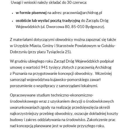
Uwagi i wnioski należy składać do 30 czerwca:
w formie pisemnej
na adres:
pracownia@archidrog.pl
osobiście lub wysłać pocztą
tradycyjną
do Zarządu Dróg
Wojewódzkich (ul. Dworcowa 80, 85-010 Bydgoszcz).
Z materiałami dotyczącymi obwodnicy można zapoznać się także
w Urzędzie Miasta, Gminy i Starostwie Powiatowym w Golubiu-
Dobrzyniu (przy placu Tysiąclecia 25).
W grudniu ubiegłego roku Zarząd Dróg Wojewódzkich podpisał
umowę o wartości 941 tysięcy złotych z pracownią Archidrog
z Poznania na przygotowanie koncepcji obwodnicy.
Wcześniej
samorząd województwa kujawsko-pomorskiego zawarł
porozumienie o współpracy z samorządami lokalnymi.
Opracowywane studium techniczno-ekonomiczno-
środowiskowego wraz z uzyskaniem decyzji o środowiskowych
uwarunkowaniach zgody na realizację przedsięwzięcia określi
najkorzystniejszy przebieg obwodnicy, oszacuje dokładniej koszty
budowy i zakres oddziaływania na środowisko. Zakończenie prac
nad koncepcją planowane jest w połowie przyszłego roku.