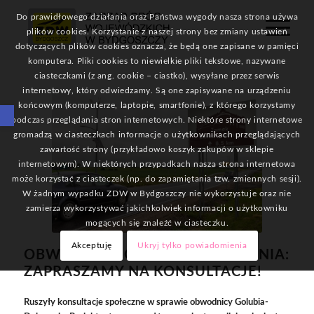
Do prawidłowego działania oraz Państwa wygody nasza strona używa
plików cookies. Korzystanie z naszej strony bez zmiany ustawień
dotyczących plików cookies oznacza, że będą one zapisane w pamięci
komputera. Pliki cookies to niewielkie pliki tekstowe, nazywane
ciasteczkami (z ang. cookie – ciastko), wysyłane przez serwis
internetowy, który odwiedzamy. Są one zapisywane na urządzeniu
Otwórz pasek narzędzi
końcowym (komputerze, laptopie, smartfonie), z którego korzystamy
podczas przeglądania stron internetowych. Niektóre strony internetowe
gromadzą w ciasteczkach informacje o użytkownikach przeglądających
zawartość strony (przykładowo koszyk zakupów w sklepie
internetowym). W niektórych przypadkach nasza strona internetowa
może korzystać z ciasteczek (np. do zapamiętania tzw. zmiennych sesji).
W żadnym wypadku ZDW w Bydgoszczy nie wykorzystuje oraz nie
zamierza wykorzystywać jakichkolwiek informacji o użytkowniku
mogących się znaleźć w ciasteczku.
Akceptuję
Ukryj tylko powiadomienia
OBWODNICA GOLUBIA-DOBRZYNIA:
ZAPRASZAMY NA KONSULTACJE!
Ruszyły konsultacje społeczne w sprawie obwodnicy Golubia-