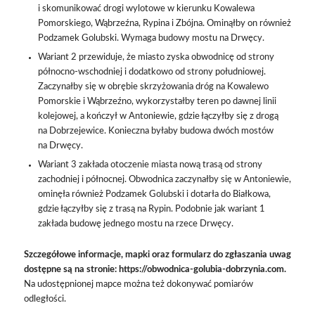
i skomunikować drogi wylotowe w kierunku Kowalewa
Pomorskiego, Wąbrzeźna, Rypina i Zbójna. Ominąłby on również
Podzamek Golubski. Wymaga budowy mostu na Drwęcy.
Wariant 2 przewiduje, że miasto zyska obwodnicę od strony
północno-wschodniej i dodatkowo od strony południowej.
Zaczynałby się w obrębie skrzyżowania dróg na Kowalewo
Pomorskie i Wąbrzeźno, wykorzystałby teren po dawnej linii
kolejowej, a kończył w Antoniewie, gdzie łączyłby się z drogą
na Dobrzejewice. Konieczna byłaby budowa dwóch mostów
na Drwęcy.
Wariant 3 zakłada otoczenie miasta nową trasą od strony
zachodniej i północnej. Obwodnica zaczynałby się w Antoniewie,
ominęła również Podzamek Golubski i dotarła do Białkowa,
gdzie łączyłby się z trasą na Rypin. Podobnie jak wariant 1
zakłada budowę jednego mostu na rzece Drwęcy.
Szczegółowe informacje, mapki oraz formularz do zgłaszania uwag
dostępne są na stronie:
https://obwodnica-golubia-dobrzynia.com
.
Na udostępnionej mapce można też dokonywać pomiarów
odległości.